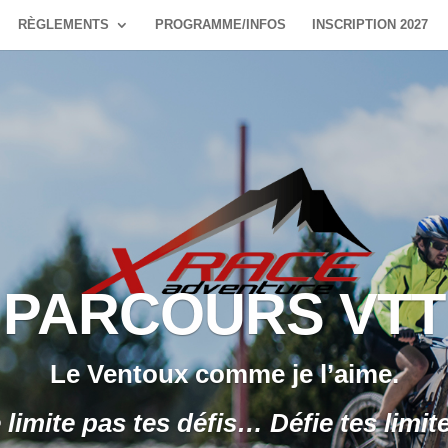
RÈGLEMENTS
PROGRAMME/INFOS
INSCRIPTION 2027
PARCOURS VTT
Le Ventoux comme je l’aime.
 limite pas tes défis… Défie tes limite