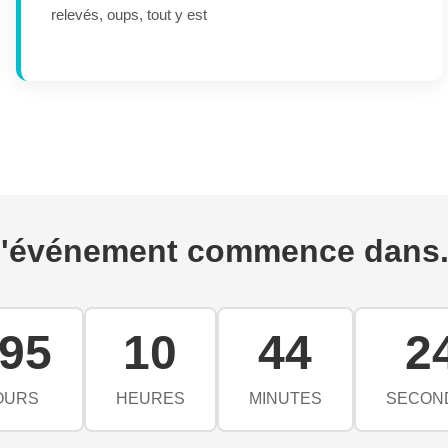
relevés, oups, tout y est
'événement commence dans.
95
10
44
2
OURS
HEURES
MINUTES
SECON