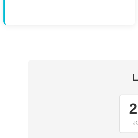
L
2
J