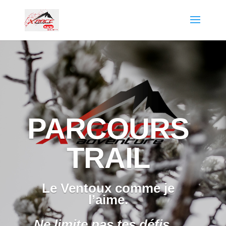
PARCOURS
TRAIL
Le Ventoux comme je
l’aime.
Ne limite pas tes défis…